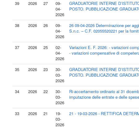
39
2026
27
09-
GRADUATORIE INTERNE D’ISTITUT
04-
POSTO. PUBBLICAZIONE GRADUATOR
2026
38
2026
26
09-
26 09-04-2026 Determinazione per ag
04-
S.n.c. – C.F. 02055520221 per la fornit
2026
37
2026
25
02-
Variazioni E. F. 2026: - variazioni com
04-
- variazioni compensative di competenza
2026
35
2026
23
30-
GRADUATORIE INTERNE D’ISTITUT
03-
POSTO. PUBBLICAZIONE GRADUATOR
2026
34
2026
22
30-
Ri-accertamento ordinario al 31 dicemb
03-
imputazione delle entrate e delle spese 
2026
33
2026
21
19-
21 - 19-03-2026 - RETTIFICA DE
03-
2026