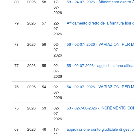
80
2026
58
17-
58 - 24-07- 2026 - Affidamento dirett
07-
2026
79
2026
57
22-
Affidamento diretto della fornitura libr
07-
2026
78
2026
56
02-
56 - 02-07- 2026 - VARIAZIONI P
07-
2026
77
2026
55
02-
55 - 02-07-2026 - aggiudicazione affida
07-
2026
76
2026
54
02-
54 - 02-07- 2026 - VARIAZIONI 
07-
2026
75
2026
53
02-
53 - 02-7-06-2026 - INCREMENTO 
07-
2026
68
2026
46
17-
approvazione conto giudiziale di gestio