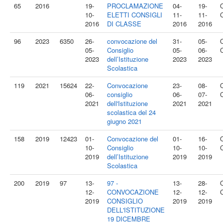
65
2016
19-
PROCLAMAZIONE
04-
19-
10-
ELETTI CONSIGLI
11-
11-
2016
DI CLASSE
2016
2016
96
2023
6350
26-
convocazione del
31-
05-
05-
Consiglio
05-
06-
2023
dell’Istituzione
2023
2023
Scolastica
119
2021
15624
22-
Convocazione
23-
08-
06-
consiglio
06-
07-
2021
dell'Istituzione
2021
2021
scolastica del 24
giugno 2021
158
2019
12423
01-
Convocazione del
01-
16-
10-
Consiglio
10-
10-
2019
dell’Istituzione
2019
2019
Scolastica
200
2019
97
13-
97 -
13-
28-
12-
CONVOCAZIONE
12-
12-
2019
CONSIGLIO
2019
2019
DELL'ISTITUZIONE
19 DICEMBRE