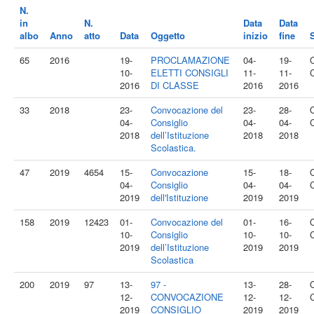
N.
in
N.
Data
Data
albo
Anno
atto
Data
Oggetto
inizio
fine
65
2016
19-
PROCLAMAZIONE
04-
19-
10-
ELETTI CONSIGLI
11-
11-
2016
DI CLASSE
2016
2016
33
2018
23-
Convocazione del
23-
28-
04-
Consiglio
04-
04-
2018
dell’Istituzione
2018
2018
Scolastica.
47
2019
4654
15-
Convocazione
15-
18-
04-
Consiglio
04-
04-
2019
dell'Istituzione
2019
2019
158
2019
12423
01-
Convocazione del
01-
16-
10-
Consiglio
10-
10-
2019
dell’Istituzione
2019
2019
Scolastica
200
2019
97
13-
97 -
13-
28-
12-
CONVOCAZIONE
12-
12-
2019
CONSIGLIO
2019
2019